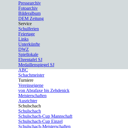
Pressearchiv
Fotoarchiv
Bilderalbum
DEM Zeitung
Service
▼
Schulferien
Feiertage
Links
Unterkünfte
DWZ
Spiellokale
Ehrentafel SJ
Medaillenspiegel SJ
ABC
Schachmeister
Turniere
▼
Vereinseigene
von Abrafaxe bis Zehdenick
Meisterschaften
Ausrichter
Schulschach
▼
Schulschach
Schulschach-Cup Mannschaft
Schulschach-Cup Einzel
Schulschach-Meisterschaften