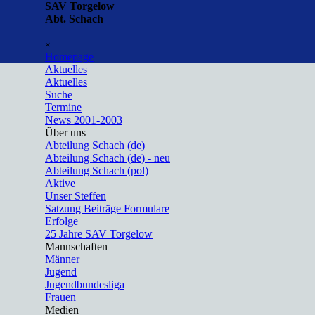
Direkt zum Seiteninhalt
SAV Torgelow
Abt. Schach
Menü überspringen
×
Homepage
Aktuelles
▼
Aktuelles
Suche
Termine
News 2001-2003
Über uns
▼
Abteilung Schach (de)
Abteilung Schach (de) - neu
Abteilung Schach (pol)
Aktive
Unser Steffen
Satzung Beiträge Formulare
Erfolge
25 Jahre SAV Torgelow
Mannschaften
▼
Männer
Jugend
Jugendbundesliga
Frauen
Medien
▼