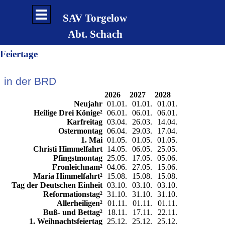
Direkt zum Seiteninhalt
Menü überspringen
SAV Torgelow
Abt. Schach
Feiertage
in der BRD
2026
2027
2028
Neujahr
01.01.
01.01.
01.01.
Heilige Drei Könige²
06.01.
06.01.
06.01.
Karfreitag
03.04.
26.03.
14.04.
Ostermontag
06.04.
29.03.
17.04.
1. Mai
01.05.
01.05.
01.05.
Christi Himmelfahrt
14.05.
06.05.
25.05.
Pfingstmontag
25.05.
17.05.
05.06.
Fronleichnam²
04.06.
27.05.
15.06.
Maria Himmelfahrt²
15.08.
15.08.
15.08.
Tag der Deutschen Einheit
03.10.
03.10.
03.10.
Reformationstag²
31.10.
31.10.
31.10.
Allerheiligen²
01.11.
01.11.
01.11.
Buß- und Bettag²
18.11.
17.11.
22.11.
1. Weihnachtsfeiertag
25.12.
25.12.
25.12.