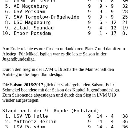
 4. Chem. Weißensee           9  10 - 8   30
 5. AE Magdeburg              9   9 - 9   32
 6. USV Potsdam               9   9 - 9   28
 7. SAV Torgelow-Drögeheide   9   9 - 9   25
 8. USC Magdeburg             9   6 - 12  21
 9. Zitad. Spandau            9   4 - 12  19
Am Ende reichte es nur für den undankbaren Platz 7 und damit zum
Abstieg. Für Mikael Ispijan war es die letzte Saison in der
Jugendbundesliga.
Durch den Sieg in der LVM U19 schaffte die Mannschaft den
Aufstieg in die Jugendbundesliga.
Die
Saison 2016/2017
glich der vorhergehenden Saison. Felix
Schmekel beendete mit der Saison das Kapitel Jugendbundesliga.
Zum Saisonende abgestiegen und durch den Sieg in LVM U19
wieder aufgestiegen.
Stand nach der 9. Runde (Endstand)

 1. USV VB Halle              9  14 - 4   38
 2. Mattnetz Berlin           9  14 - 4   36
 3. USV Potsdam               9  14 - 4   36