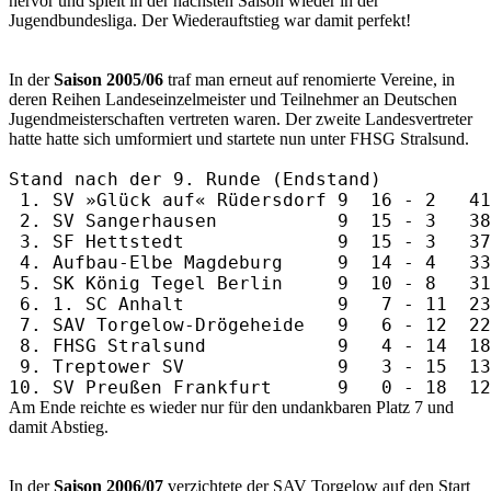
hervor und spielt in der nächsten Saison wieder in der
Jugendbundesliga. Der Wiederauftstieg war damit perfekt!
In der
Saison 2005/06
traf man erneut auf renomierte Vereine, in
deren Reihen Landeseinzelmeister und Teilnehmer an Deutschen
Jugendmeisterschaften vertreten waren. Der zweite Landesvertreter
hatte hatte sich umformiert und startete nun unter FHSG Stralsund.
Stand nach der 9. Runde (Endstand)

 1. SV »Glück auf« Rüdersdorf 9  16 - 2   41
 2. SV Sangerhausen           9  15 - 3   38
 3. SF Hettstedt              9  15 - 3   37
 4. Aufbau-Elbe Magdeburg     9  14 - 4   33
 5. SK König Tegel Berlin     9  10 - 8   31
 6. 1. SC Anhalt              9   7 - 11  23
 7. SAV Torgelow-Drögeheide   9   6 - 12  22
 8. FHSG Stralsund            9   4 - 14  18
 9. Treptower SV              9   3 - 15  13
Am Ende reichte es wieder nur für den undankbaren Platz 7 und
damit Abstieg.
In der
Saison 2006/07
verzichtete der SAV Torgelow auf den Start