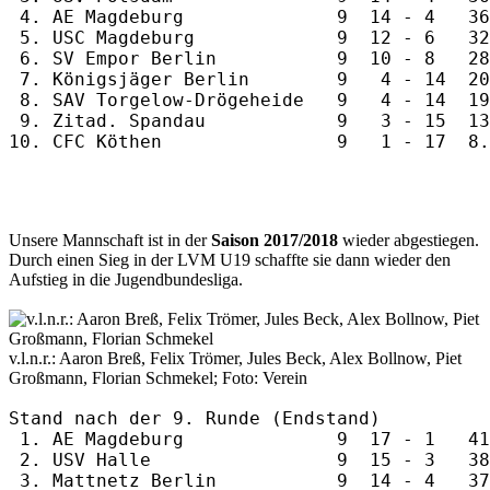
 4. AE Magdeburg              9  14 - 4   36
 5. USC Magdeburg             9  12 - 6   32
 6. SV Empor Berlin           9  10 - 8   28
 7. Königsjäger Berlin        9   4 - 14  20
 8. SAV Torgelow-Drögeheide   9   4 - 14  19
 9. Zitad. Spandau            9   3 - 15  13
Unsere Mannschaft ist in der
Saison 2017/2018
wieder abgestiegen.
Durch einen Sieg in der LVM U19 schaffte sie dann wieder den
Aufstieg in die Jugendbundesliga.
v.l.n.r.: Aaron Breß, Felix Trömer, Jules Beck, Alex Bollnow, Piet
Großmann, Florian Schmekel; Foto: Verein
Stand nach der 9. Runde (Endstand)

 1. AE Magdeburg              9  17 - 1   41
 2. USV Halle                 9  15 - 3   38
 3. Mattnetz Berlin           9  14 - 4   37