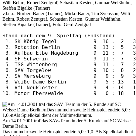
v.l.n.r.: Norbert Bauer (Trainer), Mirko Bauer, Tim Svensson, Willi
Behm, Robert Zentgraf, Sebastian Kesten, Gunnar Weißhuhn,
Steffen Bigalke (Trainer); Foto: Gerd Zentgraf
Stand nach dem 9. Spieltag (Endstand)

 1. SK König Tegel            9  16 :  2   3
 2. Rotation Berlin           9  13 :  5   3
 3. Aufbau Elbe Magdeburg     9  11 :  7   3
 4. SF Schwerin               9  11 :  7   3
 5. TSG Wittenberg            9  11 :  7   2
 6. SAV Torgelow              9  10 :  8   2
 7. SV Merseburg              9   9 :  9   3
 8. Weiße Dame Berlin         9   5 : 13   1
 9. VfL Neukloster            9   4 : 14   1
Am 14.01.2001 traf das SAV-Team in der 5. Runde auf SC Weisse
Dame Berlin.
Das nunmehr zweite Heimspiel endete 5,0 : 1,0. Als Spiellokal dient