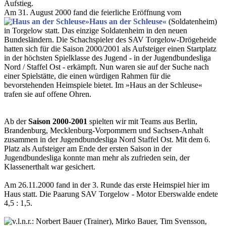
Aufstieg.
Am 31. August 2000 fand die feierliche Eröffnung vom
»Haus an der Schleuse«
(Soldatenheim)
in Torgelow statt. Das einzige Soldatenheim in den neuen
Bundesländern. Die Schachspieler des SAV Torgelow-Drögeheide
hatten sich für die Saison 2000/2001 als Aufsteiger einen Startplatz
in der höchsten Spielklasse des Jugend - in der Jugendbundesliga
Nord / Staffel Ost - erkämpft. Nun waren sie auf der Suche nach
einer Spielstätte, die einen würdigen Rahmen für die
bevorstehenden Heimspiele bietet. Im »Haus an der Schleuse«
trafen sie auf offene Ohren.
Ab der
Saison 2000-2001
spielten wir mit Teams aus Berlin,
Brandenburg, Mecklenburg-Vorpommern und Sachsen-Anhalt
zusammen in der Jugendbundesliga Nord Staffel Ost. Mit dem 6.
Platz als Aufsteiger am Ende der ersten Saison in der
Jugendbundesliga konnte man mehr als zufrieden sein, der
Klassenerthalt war gesichert.
Am 26.11.2000 fand in der 3. Runde das erste Heimspiel hier im
Haus statt. Die Paarung SAV Torgelow - Motor Eberswalde endete
4,5 : 1,5.