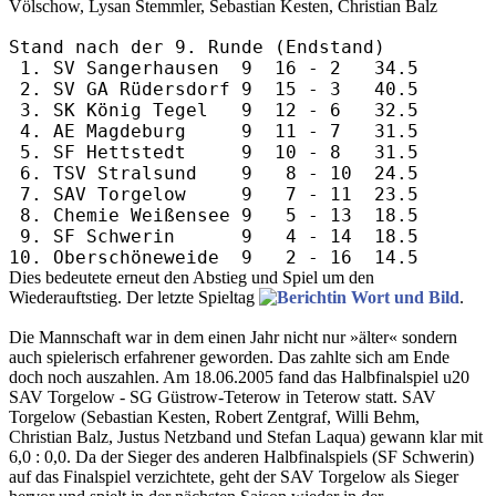
Völschow, Lysan Stemmler, Sebastian Kesten, Christian Balz
Stand nach der 9. Runde (Endstand)

 1. SV Sangerhausen  9  16 - 2   34.5

 2. SV GA Rüdersdorf 9  15 - 3   40.5

 3. SK König Tegel   9  12 - 6   32.5

 4. AE Magdeburg     9  11 - 7   31.5

 5. SF Hettstedt     9  10 - 8   31.5

 6. TSV Stralsund    9   8 - 10  24.5

 7. SAV Torgelow     9   7 - 11  23.5

 8. Chemie Weißensee 9   5 - 13  18.5

 9. SF Schwerin      9   4 - 14  18.5

Dies bedeutete erneut den Abstieg und Spiel um den
Wiederauftstieg. Der letzte Spieltag
in Wort und Bild
.
Die Mannschaft war in dem einen Jahr nicht nur »älter« sondern
auch spielerisch erfahrener geworden. Das zahlte sich am Ende
doch noch auszahlen. Am 18.06.2005 fand das Halbfinalspiel u20
SAV Torgelow - SG Güstrow-Teterow in Teterow statt. SAV
Torgelow (Sebastian Kesten, Robert Zentgraf, Willi Behm,
Christian Balz, Justus Netzband und Stefan Laqua) gewann klar mit
6,0 : 0,0. Da der Sieger des anderen Halbfinalspiels (SF Schwerin)
auf das Finalspiel verzichtete, geht der SAV Torgelow als Sieger