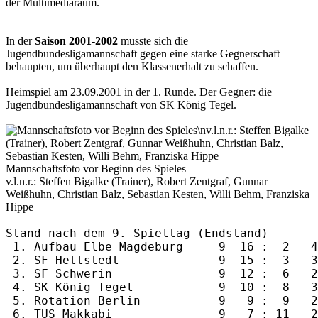
der Multimediaraum.
In der
Saison 2001-2002
musste sich die
Jugendbundesligamannschaft gegen eine starke Gegnerschaft
behaupten, um überhaupt den Klassenerhalt zu schaffen.
Heimspiel am 23.09.2001 in der 1. Runde. Der Gegner: die
Jugendbundesligamannschaft von SK König Tegel.
Mannschaftsfoto vor Beginn des Spieles
v.l.n.r.: Steffen Bigalke (Trainer), Robert Zentgraf, Gunnar
Weißhuhn, Christian Balz, Sebastian Kesten, Willi Behm, Franziska
Hippe
Stand nach dem 9. Spieltag (Endstand)

 1. Aufbau Elbe Magdeburg     9  16 :  2   4
 2. SF Hettstedt              9  15 :  3   3
 3. SF Schwerin               9  12 :  6   2
 4. SK König Tegel            9  10 :  8   3
 5. Rotation Berlin           9   9 :  9   2
 6. TUS Makkabi               9   7 : 11   2