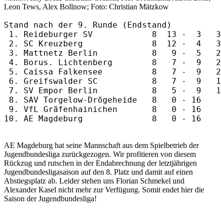
Leon Tews, Alex Bollnow; Foto: Christian Mätzkow
Stand nach der 9. Runde (Endstand)

 1. Reideburger SV            8  13 -  3   3
 2. SC Kreuzberg              8  12 -  4   3
 3. Mattnetz Berlin           8   9 -  5   2
 4. Borus. Lichtenberg        8   7 -  9   2
 5. Caissa Falkensee          8   7 -  9   2
 6. Greifswalder SC           8   7 -  9   1
 7. SV Empor Berlin           8   5 -  9   1
 8. SAV Torgelow-Drögeheide   8   0 - 16    
 9. VfL Gräfenhainichen       8   0 - 16    
AE Magdeburg hat seine Mannschaft aus dem Spielbetrieb der
Jugendbundesliga zurückgezogen. Wir profitieren von diesem
Rückzug und rutschen in der Endabrechnung der letztjährigen
Jugendbundesligasaison auf den 8. Platz und damit auf einen
Abstiegsplatz ab. Leider stehen uns Florian Schmekel und
Alexander Kasel nicht mehr zur Verfügung. Somit endet hier die
Saison der Jugendbundesliga!