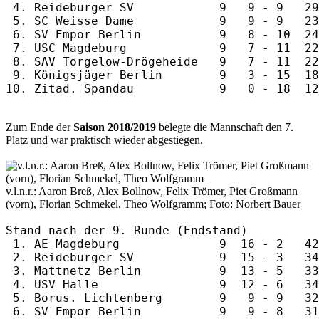
 4. Reideburger SV            9   9 - 9   29
 5. SC Weisse Dame            9   9 - 9   23
 6. SV Empor Berlin           9   8 - 10  24
 7. USC Magdeburg             9   7 - 11  22
 8. SAV Torgelow-Drögeheide   9   7 - 11  22
 9. Königsjäger Berlin        9   3 - 15  18
Zum Ende der
Saison 2018/2019
belegte die Mannschaft den 7.
Platz und war praktisch wieder abgestiegen.
v.l.n.r.: Aaron Breß, Alex Bollnow, Felix Trömer, Piet Großmann
(vorn), Florian Schmekel, Theo Wolfgramm; Foto: Norbert Bauer
Stand nach der 9. Runde (Endstand)

 1. AE Magdeburg              9  16 - 2   42
 2. Reideburger SV            9  15 - 3   34
 3. Mattnetz Berlin           9  13 - 5   33
 4. USV Halle                 9  12 - 6   34
 5. Borus. Lichtenberg        9   9 - 9   32
 6. SV Empor Berlin           9   9 - 8   31