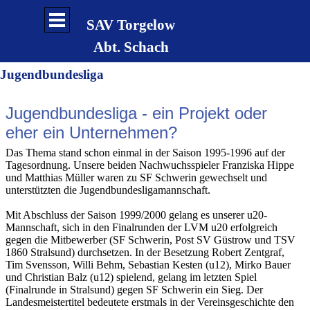
Direkt zum Seiteninhalt
Menü überspringen
SAV Torgelow
Abt. Schach
Jugendbundesliga
Jugendbundesliga - ein Projekt oder
eher ein Unternehmen?
Das Thema stand schon einmal in der Saison 1995-1996 auf der
Tagesordnung. Unsere beiden Nachwuchsspieler Franziska Hippe
und Matthias Müller waren zu SF Schwerin gewechselt und
unterstützten die Jugendbundesligamannschaft.
Mit Abschluss der Saison 1999/2000 gelang es unserer u20-
Mannschaft, sich in den Finalrunden der LVM u20 erfolgreich
gegen die Mitbewerber (SF Schwerin, Post SV Güstrow und TSV
1860 Stralsund) durchsetzen. In der Besetzung Robert Zentgraf,
Tim Svensson, Willi Behm, Sebastian Kesten (u12), Mirko Bauer
und Christian Balz (u12) spielend, gelang im letzten Spiel
(Finalrunde in Stralsund) gegen SF Schwerin ein Sieg. Der
Landesmeistertitel bedeutete erstmals in der Vereinsgeschichte den