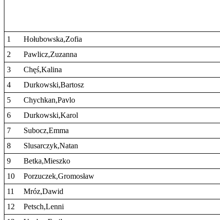
1
Hołubowska,Zofia
2
Pawlicz,Zuzanna
3
Chęś,Kalina
4
Durkowski,Bartosz
5
Chychkan,Pavlo
6
Durkowski,Karol
7
Subocz,Emma
8
Slusarczyk,Natan
9
Betka,Mieszko
10
Porzuczek,Gromosław
11
Mróz,Dawid
12
Petsch,Lenni