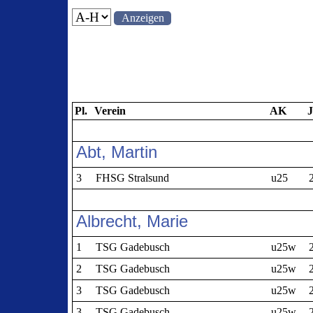
Pl.
Verein
AK
Abt, Martin
3
FHSG Stralsund
u25
Albrecht, Marie
1
TSG Gadebusch
u25w
2
TSG Gadebusch
u25w
3
TSG Gadebusch
u25w
3
TSG Gadebusch
u25w