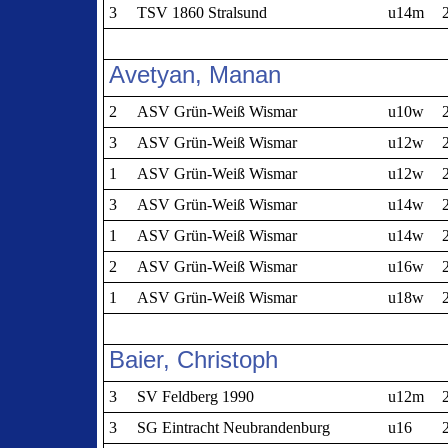
3
TSV 1860 Stralsund
u14m
Avetyan, Manan
2
ASV Grün-Weiß Wismar
u10w
3
ASV Grün-Weiß Wismar
u12w
1
ASV Grün-Weiß Wismar
u12w
3
ASV Grün-Weiß Wismar
u14w
1
ASV Grün-Weiß Wismar
u14w
2
ASV Grün-Weiß Wismar
u16w
1
ASV Grün-Weiß Wismar
u18w
Baier, Christoph
3
SV Feldberg 1990
u12m
3
SG Eintracht Neubrandenburg
u16