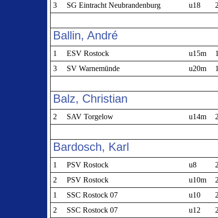
3
SG Eintracht Neubrandenburg
u18
Ballin, André
1
ESV Rostock
u15m
3
SV Warnemünde
u20m
Balz, Christian
2
SAV Torgelow
u14m
Bardosch, Karl
1
PSV Rostock
u8
2
PSV Rostock
u10m
1
SSC Rostock 07
u10
2
SSC Rostock 07
u12