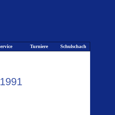
ervice
Turniere
Schulschach
▼
▼
▼
▼
 1991