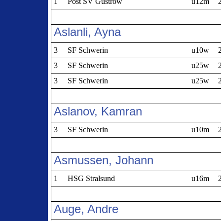
1
Post SV Güstrow
u12m
Aslanli, Ayna
3
SF Schwerin
u10w
3
SF Schwerin
u25w
3
SF Schwerin
u25w
Aslanov, Kamran
3
SF Schwerin
u10m
Asmussen, Johann
1
HSG Stralsund
u16m
Auge, Andre