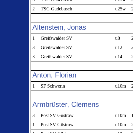
2
TSG Gadebusch
u25w
Altenstein, Jonas
1
Greifswalder SV
u8
3
Greifswalder SV
u12
3
Greifswalder SV
u14
Anton, Florian
1
SF Schwerin
u10m
Armbrüster, Clemens
3
Post SV Güstrow
u10m
1
Post SV Güstrow
u10m