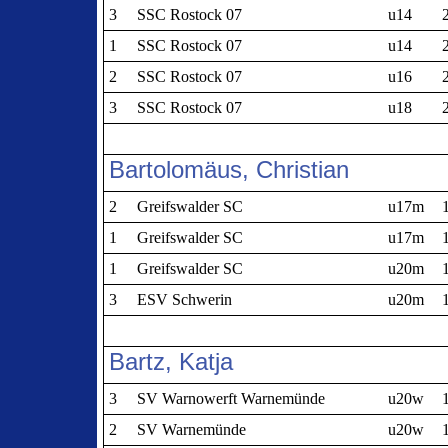
3
SSC Rostock 07
u14
1
SSC Rostock 07
u14
2
SSC Rostock 07
u16
3
SSC Rostock 07
u18
Bartolomäus, Christian
2
Greifswalder SC
u17m
1
Greifswalder SC
u17m
1
Greifswalder SC
u20m
3
ESV Schwerin
u20m
Bartz, Katja
3
SV Warnowerft Warnemünde
u20w
2
SV Warnemünde
u20w