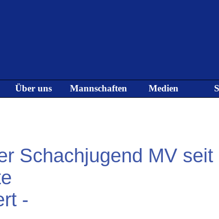
Menü überspringen
Über uns
Mannschaften
Medien
S
▼
▼
▼
der Schachjugend MV seit
te
rt -