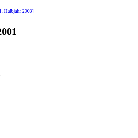
1. Halbjahr 2003]
2001
r
ckermünde:
st;
Stadtsportfest