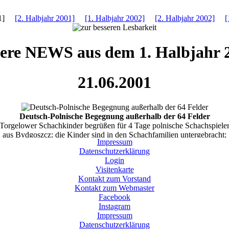
001]
[2. Halbjahr 2001]
[1. Halbjahr 2002]
[2. Halbjahr 2002]
[
ere NEWS aus dem 1. Halbjahr 
21.06.2001
Deutsch-Polnische Begegnung außerhalb der 64 Felder
Torgelower Schachkinder begrüßen für 4 Tage polnische Schachspiele
aus Bydgoszcz; die Kinder sind in den Schachfamilien untergebracht;
Impressum
rogramm steht das Kennenlernen der Sehenswürdigkeiten der Stadt Ue
Datenschutzerklärung
nnestadt, Schloß, Tierpark, Minigolf am Ueckermünder Strand, Hafenfe
Login
in Torgelow stehen auf dem Plan:
Visitenkarte
Kegeln im Haus an der Schleuse, Vergleichskampf im Großfeldschach, 
Kontakt zum Vorstand
Kontakt zum Webmaster
Facebook
Instagram
Impressum
Datenschutzerklärung