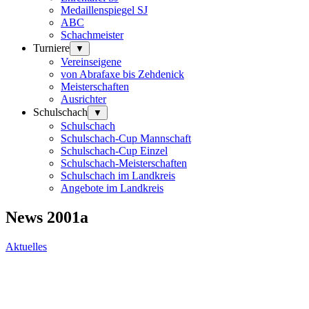
Medaillenspiegel SJ
ABC
Schachmeister
Turniere
▼
Vereinseigene
von Abrafaxe bis Zehdenick
Meisterschaften
Ausrichter
Schulschach
▼
Schulschach
Schulschach-Cup Mannschaft
Schulschach-Cup Einzel
Schulschach-Meisterschaften
Schulschach im Landkreis
Angebote im Landkreis
News 2001a
Aktuelles