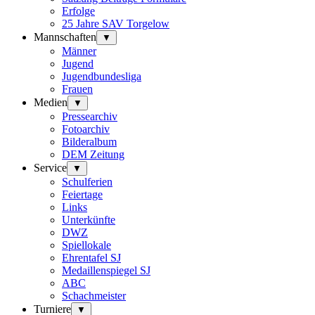
Erfolge
25 Jahre SAV Torgelow
Mannschaften
▼
Männer
Jugend
Jugendbundesliga
Frauen
Medien
▼
Pressearchiv
Fotoarchiv
Bilderalbum
DEM Zeitung
Service
▼
Schulferien
Feiertage
Links
Unterkünfte
DWZ
Spiellokale
Ehrentafel SJ
Medaillenspiegel SJ
ABC
Schachmeister
Turniere
▼