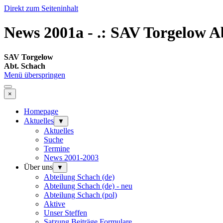
Direkt zum Seiteninhalt
News 2001a - .: SAV Torgelow Ab
SAV Torgelow
Abt. Schach
Menü überspringen
×
Homepage
Aktuelles
▼
Aktuelles
Suche
Termine
News 2001-2003
Über uns
▼
Abteilung Schach (de)
Abteilung Schach (de) - neu
Abteilung Schach (pol)
Aktive
Unser Steffen
Satzung Beiträge Formulare