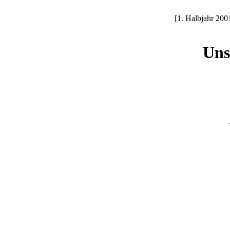
[1. Halbjahr 2
Uns
auf dem P
In
Ukranenland, 