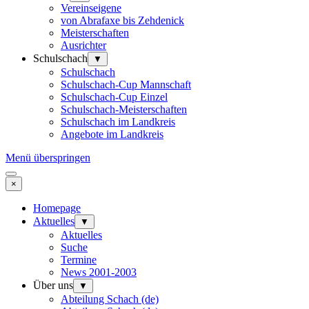
Vereinseigene
von Abrafaxe bis Zehdenick
Meisterschaften
Ausrichter
Schulschach
▼
Schulschach
Schulschach-Cup Mannschaft
Schulschach-Cup Einzel
Schulschach-Meisterschaften
Schulschach im Landkreis
Angebote im Landkreis
Menü überspringen
×
Homepage
Aktuelles
▼
Aktuelles
Suche
Termine
News 2001-2003
Über uns
▼
Abteilung Schach (de)