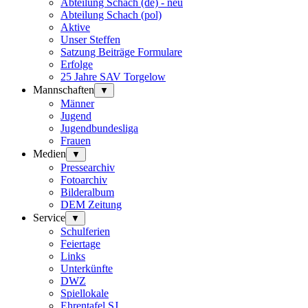
Abteilung Schach (de) - neu
Abteilung Schach (pol)
Aktive
Unser Steffen
Satzung Beiträge Formulare
Erfolge
25 Jahre SAV Torgelow
Mannschaften
▼
Männer
Jugend
Jugendbundesliga
Frauen
Medien
▼
Pressearchiv
Fotoarchiv
Bilderalbum
DEM Zeitung
Service
▼
Schulferien
Feiertage
Links
Unterkünfte
DWZ
Spiellokale
Ehrentafel SJ