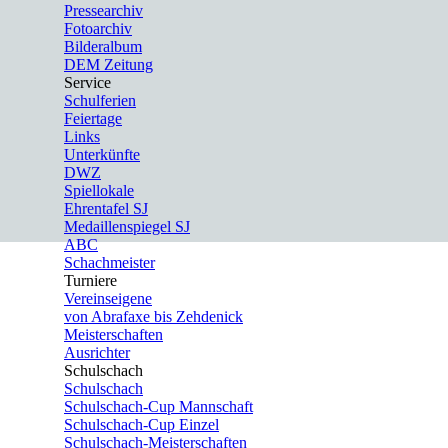
Pressearchiv
Fotoarchiv
Bilderalbum
DEM Zeitung
Service
▼
Schulferien
Feiertage
Links
Unterkünfte
DWZ
Spiellokale
Ehrentafel SJ
Medaillenspiegel SJ
ABC
Schachmeister
Turniere
▼
Vereinseigene
von Abrafaxe bis Zehdenick
Meisterschaften
Ausrichter
Schulschach
▼
Schulschach
Schulschach-Cup Mannschaft
Schulschach-Cup Einzel
Schulschach-Meisterschaften