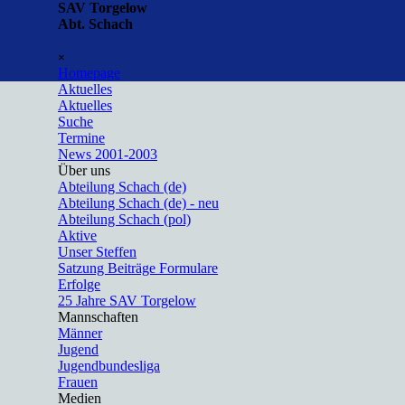
Direkt zum Seiteninhalt
SAV Torgelow
Abt. Schach
Menü überspringen
×
Homepage
Aktuelles
▼
Aktuelles
Suche
Termine
News 2001-2003
Über uns
▼
Abteilung Schach (de)
Abteilung Schach (de) - neu
Abteilung Schach (pol)
Aktive
Unser Steffen
Satzung Beiträge Formulare
Erfolge
25 Jahre SAV Torgelow
Mannschaften
▼
Männer
Jugend
Jugendbundesliga
Frauen
Medien
▼