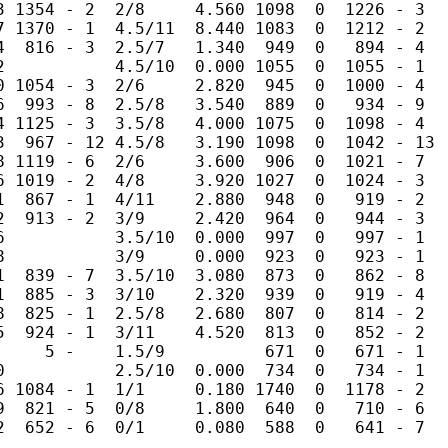
3 1354 - 2  2/8     4.560 1098  0  1226 - 3  

7 1370 - 1  4.5/11  8.440 1083  0  1212 - 2  

4  816 - 3  2.5/7   1.340  949  0   894 - 4  

2           4.5/10  0.000 1055  0  1055 - 1  

0 1054 - 3  2/6     2.820  945  0  1000 - 4  

6  993 - 8  2.5/8   3.540  889  0   934 - 9  

4 1125 - 3  3.5/8   4.000 1075  0  1098 - 4  

3  967 - 12 4.5/8   3.190 1098  0  1042 - 13 

8 1119 - 6  2/6     3.600  906  0  1021 - 7  

6 1019 - 2  4/8     3.920 1027  0  1024 - 3  

1  867 - 1  4/11    2.880  948  0   919 - 2  

2  913 - 2  3/9     2.420  964  0   944 - 3  

6           3.5/10  0.000  997  0   997 - 1  

8           3/9     0.000  923  0   923 - 1  

1  839 - 7  3.5/10  3.080  873  0   862 - 8  

1  885 - 3  3/10    2.320  939  0   919 - 4  

8  825 - 1  2.5/8   2.680  807  0   814 - 2  

5  924 - 1  3/11    4.520  813  0   852 - 2  

     5 -    1.5/9          671  0   671 - 1  

0           2.5/10  0.000  734  0   734 - 1  

6 1084 - 1  1/1     0.180 1740  0  1178 - 2  

9  821 - 5  0/8     1.800  640  0   710 - 6  
