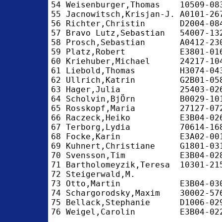
54 Weisenburger,Thomas    10509-08
55 Jacnowitsch,Krisjan-J. A0101-26
56 Richter,Christin       D2004-08
57 Bravo Lutz,Sebastian   54007-13
58 Prosch,Sebastian       A0412-23
59 Platz,Robert           E3801-01
60 Kriehuber,Michael      24217-10
61 Liebold,Thomas         H3074-04
62 Ullrich,Katrin         G2B01-05
63 Hager,Julia            25403-02
64 Scholvin,BjÖrn         B0029-10
65 Rosskopf,Maria         27127-07
66 Raczeck,Heiko          E3B04-02
67 Terborg,Lydia          70614-16
68 Focke,Karin            E3A02-00
69 Kuhnert,Christiane     G1801-03
70 Svensson,Tim           E3B04-02
71 Bartholomeyzik,Teresa  10301-21
72 Steigerwald,M.                 
73 Otto,Martin            E3B04-03
74 Schargorodsky,Maxim    30002-57
75 Bellack,Stephanie      D1006-02