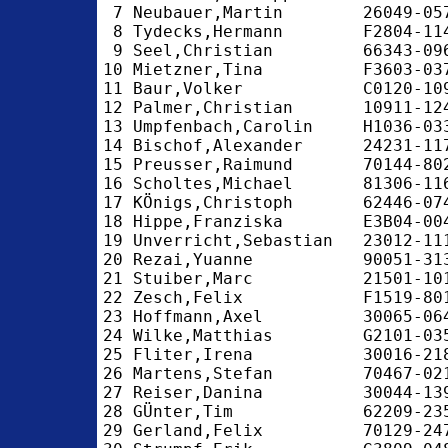
 7 Neubauer,Martin        26049-05
 8 Tydecks,Hermann        F2804-11
 9 Seel,Christian         66343-09
10 Mietzner,Tina          F3603-03
11 Baur,Volker            C0120-10
12 Palmer,Christian       10911-12
13 Umpfenbach,Carolin     H1036-03
14 Bischof,Alexander      24231-11
15 Preusser,Raimund       70144-80
16 Scholtes,Michael       81306-11
17 KÖnigs,Christoph       62446-07
18 Hippe,Franziska        E3B04-00
19 Unverricht,Sebastian   23012-11
20 Rezai,Yuanne           90051-31
21 Stuiber,Marc           21501-10
22 Zesch,Felix            F1519-80
23 Hoffmann,Axel          30065-06
24 Wilke,Matthias         G2101-03
25 Fliter,Irena           30016-21
26 Martens,Stefan         70467-02
27 Reiser,Danina          30044-13
28 GÜnter,Tim             62209-23
29 Gerland,Felix          70129-24