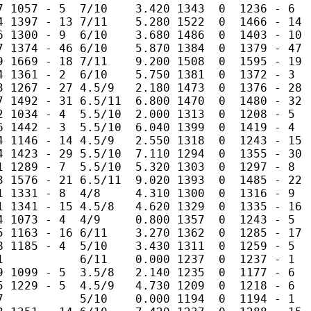
7 1057 - 5  7/10    3.420 1343  0  1236 - 6  

4 1397 - 13 7/11    5.280 1522  0  1466 - 14 

6 1300 - 9  6/10    3.680 1486  0  1403 - 10 

7 1374 - 46 6/10    5.870 1384  0  1379 - 47 

9 1669 - 18 7/11    9.200 1508  0  1595 - 19 

4 1361 - 2  6/10    5.750 1381  0  1372 - 3  

3 1267 - 27 4.5/9   2.180 1473  0  1376 - 28 

7 1492 - 31 6.5/11  6.800 1470  0  1480 - 32 

2 1034 - 4  5.5/10  2.000 1313  0  1208 - 5  

6 1442 - 3  5.5/10  6.040 1399  0  1419 - 4  

4 1146 - 14 4.5/9   2.550 1318  0  1243 - 15 

4 1423 - 29 5.5/10  7.110 1294  0  1355 - 30 

1 1289 - 7  5.5/10  5.320 1303  0  1297 - 8  

3 1576 - 21 6.5/11  9.020 1393  0  1485 - 22 

1 1331 - 8  4/8     4.310 1300  0  1316 - 9  

1 1341 - 15 4.5/8   4.620 1329  0  1335 - 16 

4 1073 - 4  4/9     0.800 1357  0  1243 - 5  

5 1163 - 16 6/11    3.270 1362  0  1285 - 17 

8 1185 - 4  5/10    3.430 1311  0  1259 - 5  

1           6/11    0.000 1237  0  1237 - 1  

9 1099 - 5  3.5/8   2.140 1235  0  1177 - 6  

5 1229 - 5  4.5/9   4.730 1209  0  1218 - 6  

7           5/10    0.000 1194  0  1194 - 1  
