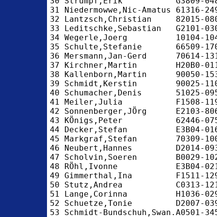
30 Strumpf,Erik           G3809-04
31 Niedermowwe,Nic-Amatus 61316-24
32 Lantzsch,Christian     82015-08
33 Leditschke,Sebastian   G2101-03
34 Wegerle,Joerg          10104-10
35 Schulte,Stefanie       66509-17
36 Mersmann,Jan-Gerd      70614-13
37 Kirchner,Martin        H20B0-01
38 Kallenborn,Martin      90050-15
39 Schmidt,Kerstin        90025-11
40 Schumacher,Denis       51025-09
41 Meiler,Julia           F1508-11
42 Sonnenberger,JÖrg      E2103-80
43 KÖnigs,Peter           62446-07
44 Decker,Stefan          E3B04-01
45 Markgraf,Stefan        70309-10
46 Neubert,Hannes         D2014-09
47 Scholvin,Soeren        B0029-10
48 RÖhl,Ivonne            E3B04-02
49 Gimmerthal,Ina         F1511-12
50 Stutz,Andrea           C0313-12
51 Lange,Corinna          H1036-02
52 Schuetze,Tonie         D2007-03
53 Schmidt-Bundschuh,Swan.A0501-34