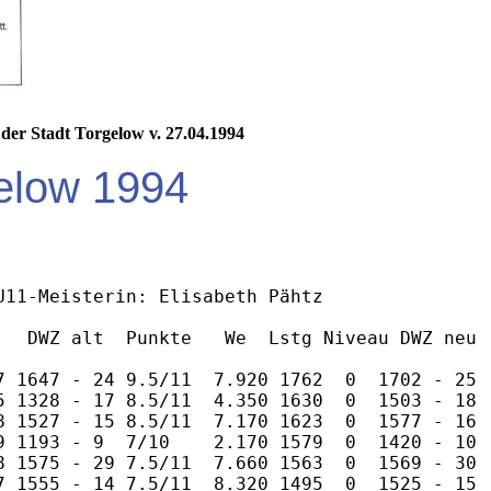
 der Stadt Torgelow v. 27.04.1994
elow 1994
11-Meisterin: Elisabeth Pähtz

   DWZ alt  Punkte   We  Lstg Niveau DWZ neu 

7 1647 - 24 9.5/11  7.920 1762  0  1702 - 25 

5 1328 - 17 8.5/11  4.350 1630  0  1503 - 18 

8 1527 - 15 8.5/11  7.170 1623  0  1577 - 16 

9 1193 - 9  7/10    2.170 1579  0  1420 - 10 

8 1575 - 29 7.5/11  7.660 1563  0  1569 - 30 

7 1555 - 14 7.5/11  8.320 1495  0  1525 - 15 
