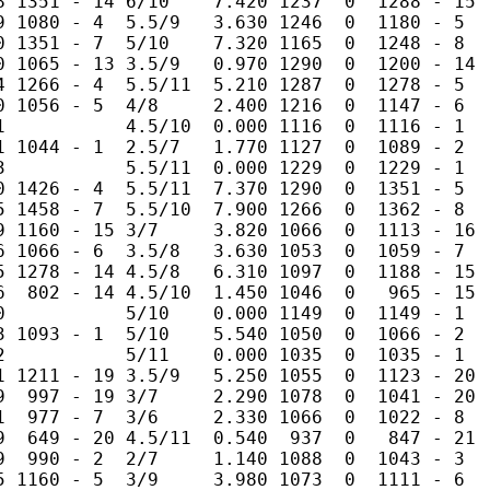
8 1351 - 14 6/10    7.420 1237  0  1288 - 15 

9 1080 - 4  5.5/9   3.630 1246  0  1180 - 5  

0 1351 - 7  5/10    7.320 1165  0  1248 - 8  

0 1065 - 13 3.5/9   0.970 1290  0  1200 - 14 

4 1266 - 4  5.5/11  5.210 1287  0  1278 - 5  

0 1056 - 5  4/8     2.400 1216  0  1147 - 6  

1           4.5/10  0.000 1116  0  1116 - 1  

1 1044 - 1  2.5/7   1.770 1127  0  1089 - 2  

3           5.5/11  0.000 1229  0  1229 - 1  

0 1426 - 4  5.5/11  7.370 1290  0  1351 - 5  

5 1458 - 7  5.5/10  7.900 1266  0  1362 - 8  

9 1160 - 15 3/7     3.820 1066  0  1113 - 16 

6 1066 - 6  3.5/8   3.630 1053  0  1059 - 7  

5 1278 - 14 4.5/8   6.310 1097  0  1188 - 15 

6  802 - 14 4.5/10  1.450 1046  0   965 - 15 

0           5/10    0.000 1149  0  1149 - 1  

3 1093 - 1  5/10    5.540 1050  0  1066 - 2  

2           5/11    0.000 1035  0  1035 - 1  

1 1211 - 19 3.5/9   5.250 1055  0  1123 - 20 

9  997 - 19 3/7     2.290 1078  0  1041 - 20 

1  977 - 7  3/6     2.330 1066  0  1022 - 8  

9  649 - 20 4.5/11  0.540  937  0   847 - 21 

9  990 - 2  2/7     1.140 1088  0  1043 - 3  

5 1160 - 5  3/9     3.980 1073  0  1111 - 6  
