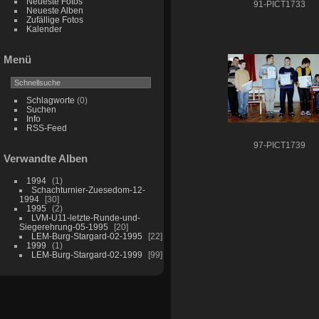
Neueste Fotos
91-PICT1733
Neueste Alben
Zufällige Fotos
Kalender
Menü
Schlagworte
(0)
Suchen
Info
RSS-Feed
97-PICT1739
Verwandte Alben
1994
1
Schachturnier-Zuesedom-12-
1994
30
1995
2
LVM-U11-letzte-Runde-und-
Siegerehrung-05-1995
20
LEM-Burg-Stargard-02-1995
22
1999
1
LEM-Burg-Stargard-02-1999
99