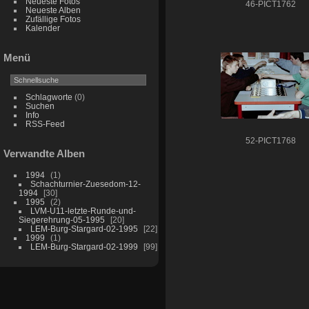
Neueste Fotos
46-PICT1762
Neueste Alben
Zufällige Fotos
Kalender
Menü
Schlagworte
(0)
Suchen
Info
RSS-Feed
52-PICT1768
Verwandte Alben
1994
1
Schachturnier-Zuesedom-12-
1994
30
1995
2
LVM-U11-letzte-Runde-und-
Siegerehrung-05-1995
20
LEM-Burg-Stargard-02-1995
22
1999
1
LEM-Burg-Stargard-02-1999
99