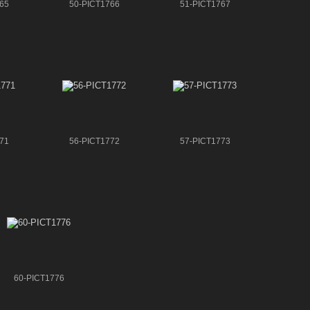
65
50-PICT1766
51-PICT1767
71
56-PICT1772
57-PICT1773
60-PICT1776