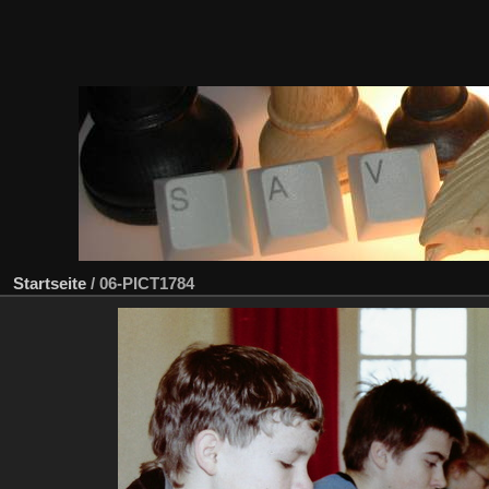
Startseite
/
06-PICT1784