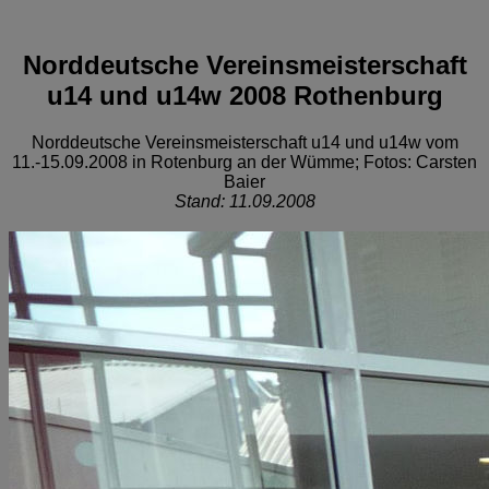
Norddeutsche Vereinsmeisterschaft
u14 und u14w 2008 Rothenburg
Norddeutsche Vereinsmeisterschaft u14 und u14w vom
11.-15.09.2008 in Rotenburg an der Wümme; Fotos: Carsten
Baier
Stand: 11.09.2008