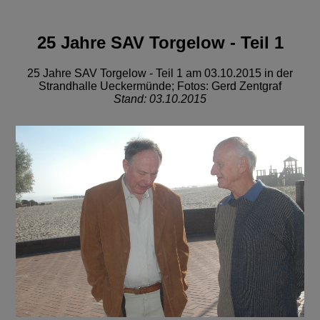
25 Jahre SAV Torgelow - Teil 1
25 Jahre SAV Torgelow - Teil 1 am 03.10.2015 in der
Strandhalle Ueckermünde; Fotos: Gerd Zentgraf
Stand: 03.10.2015