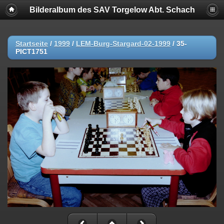
Bilderalbum des SAV Torgelow Abt. Schach
Startseite
/
1999
/
LEM-Burg-Stargard-02-1999
/
35-
PICT1751