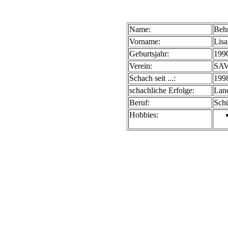
Name:
Be
Vorname:
Lisa
Geburtsjahr:
199
Verein:
SAV
Schach seit ...:
199
schachliche Erfolge:
Land
Beruf:
Schü
Hobbies: